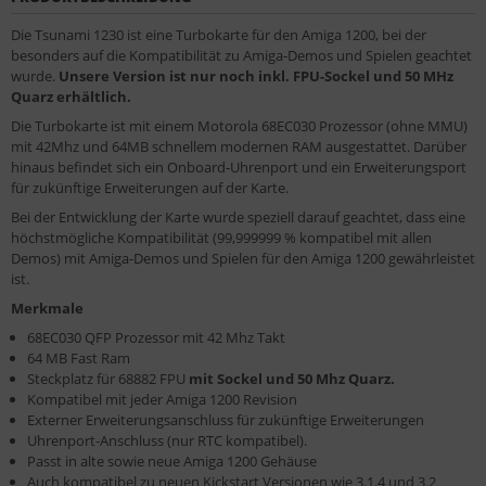
Die Tsunami 1230 ist eine Turbokarte für den Amiga 1200, bei der
besonders auf die Kompatibilität zu Amiga-Demos und Spielen geachtet
wurde.
Unsere Version ist nur noch inkl. FPU-Sockel und 50 MHz
Quarz erhältlich.
Die Turbokarte ist mit einem Motorola 68EC030 Prozessor (ohne MMU)
mit 42Mhz und 64MB schnellem modernen RAM ausgestattet. Darüber
hinaus befindet sich ein Onboard-Uhrenport und ein Erweiterungsport
für zukünftige Erweiterungen auf der Karte.
Bei der Entwicklung der Karte wurde speziell darauf geachtet, dass eine
höchstmögliche Kompatibilität (99,999999 % kompatibel mit allen
Demos) mit Amiga-Demos und Spielen für den Amiga 1200 gewährleistet
ist.
Merkmale
68EC030 QFP Prozessor mit 42 Mhz Takt
64 MB Fast Ram
Steckplatz für 68882 FPU
mit Sockel und 50 Mhz Quarz.
Kompatibel mit jeder Amiga 1200 Revision
Externer Erweiterungsanschluss für zukünftige Erweiterungen
Uhrenport-Anschluss (nur RTC kompatibel).
Passt in alte sowie neue Amiga 1200 Gehäuse
Auch kompatibel zu neuen Kickstart Versionen wie 3.1.4 und 3.2