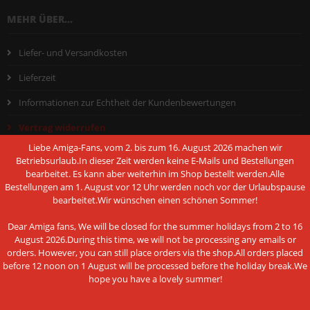
MEHR ÜBER...
Liefer- und Versandkosten
Lieferzeit
Informationen zur Echtheit der Kundenbewertungen
Vertrag widerrufen
Liebe Amiga-Fans, vom 2. bis zum 16. August 2026 machen wir
Widerrufsrecht + Muster-Widerrufsformular
Betriebsurlaub.In dieser Zeit werden keine E-Mails und Bestellungen
bearbeitet. Es kann aber weiterhin im Shop bestellt werden.Alle
AGB - Allgemeine Geschäftsbedingungen
Bestellungen am 1. August vor 12 Uhr werden noch vor der Urlaubspause
bearbeitet.Wir wünschen einen schönen Sommer!
Hinweis nach dem Batteriegesetz
Dear Amiga fans, We will be closed for the summer holidays from 2 to 16
Datenschutzerklärung
August 2026.During this time, we will not be processing any emails or
Impressum
orders. However, you can still place orders via the shop.All orders placed
before 12 noon on 1 August will be processed before the holiday break.We
Cookie Einstellungen
hope you have a lovely summer!