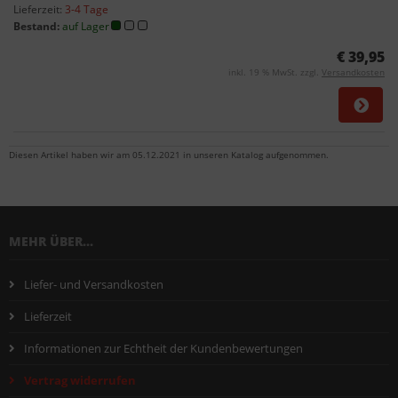
Lieferzeit:
3-4 Tage
Bestand:
auf Lager
€ 39,95
inkl. 19 % MwSt. zzgl.
Versandkosten
Diesen Artikel haben wir am 05.12.2021 in unseren Katalog aufgenommen.
MEHR ÜBER...
Liefer- und Versandkosten
Lieferzeit
Informationen zur Echtheit der Kundenbewertungen
Vertrag widerrufen