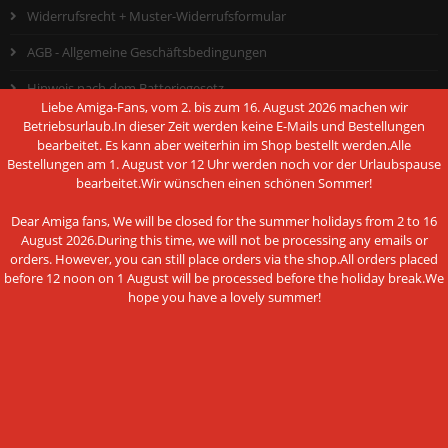
Widerrufsrecht + Muster-Widerrufsformular
AGB - Allgemeine Geschäftsbedingungen
Hinweis nach dem Batteriegesetz
Liebe Amiga-Fans, vom 2. bis zum 16. August 2026 machen wir
Datenschutzerklärung
Betriebsurlaub.In dieser Zeit werden keine E-Mails und Bestellungen
bearbeitet. Es kann aber weiterhin im Shop bestellt werden.Alle
Impressum
Bestellungen am 1. August vor 12 Uhr werden noch vor der Urlaubspause
bearbeitet.Wir wünschen einen schönen Sommer!
Cookie Einstellungen
Dear Amiga fans, We will be closed for the summer holidays from 2 to 16
August 2026.During this time, we will not be processing any emails or
orders. However, you can still place orders via the shop.All orders placed
before 12 noon on 1 August will be processed before the holiday break.We
ZAHLUNGSMETHODEN
hope you have a lovely summer!
Diese Webseite verwendet Cookies und
Vorkasse per Überweisung