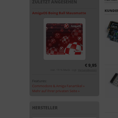
ZULETZT ANGESEHEN
KUNDEN
AmigaOS Boing Ball Mausmatte
€ 9,95
inkl. 19 % MwSt. zzgl.
Versandkosten
Features:
Commodore & Amiga Fanartikel »
Mehr auf Ihrer privaten Seite »
HERSTELLER