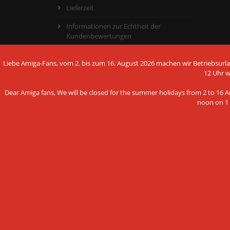
Lieferzeit
Informationen zur Echtheit der
Kundenbewertungen
Vertrag widerrufen
Liebe Amiga-Fans, vom 2. bis zum 16. August 2026 machen wir Betriebsurlau
Widerrufsrecht + Muster-
12 Uhr 
Widerrufsformular
Dear Amiga fans, We will be closed for the summer holidays from 2 to 16 Au
AGB - Allgemeine Geschäftsbedingungen
noon on 1 
Hinweis nach dem Batteriegesetz
Diese Webseite verwen
Datenschutzerklärung
Technologien
Impressum
Wir verwenden Cookies und ähnliche Te
Cookie Einstellungen
um die ordentliche Funktionsweise der 
Nutzung unseres Angebotes zu analysi
Einkaufserlebnis bieten zu können. Wei
unserer Datenschutzerklärung.
Deutsch
English