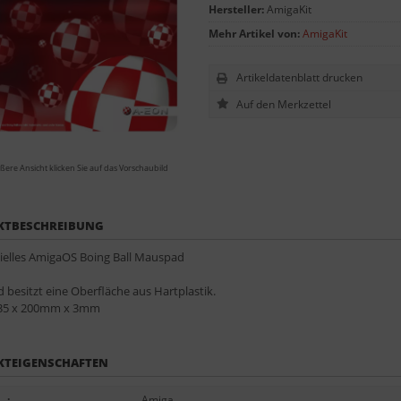
Hersteller:
AmigaKit
Mehr Artikel von:
AmigaKit
Artikeldatenblatt drucken
ßere Ansicht klicken Sie auf das Vorschaubild
KTBESCHREIBUNG
zielles AmigaOS Boing Ball Mauspad
besitzt eine Oberfläche aus Hartplastik.
35 x 200mm x 3mm
KTEIGENSCHAFTEN
..
:
Amiga