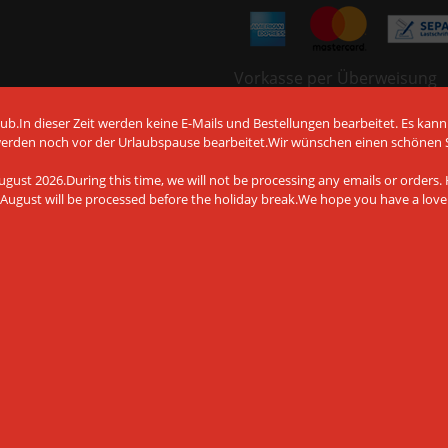
Vorkasse per Überweisung
b.In dieser Zeit werden keine E-Mails und Bestellungen bearbeitet. Es kann
werden noch vor der Urlaubspause bearbeitet.Wir wünschen einen schönen
gust 2026.During this time, we will not be processing any emails or orders. H
August will be processed before the holiday break.We hope you have a lov
det Cookies und andere
chnologien, auch von Drittanbietern,
Website zu gewährleisten, die
eren und Ihnen ein bestmögliches
tere Informationen finden Sie in
Amiga Shop © 2026 | Template © 2009-2026 by
mod
ified eCommerce Shopsoftware