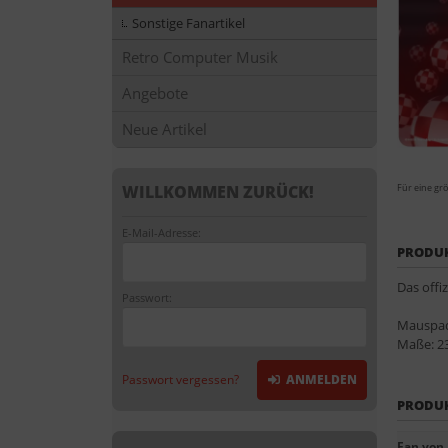
Sonstige Fanartikel
Retro Computer Musik
Angebote
Neue Artikel
Für eine grö
WILLKOMMEN ZURÜCK!
E-Mail-Adresse:
PRODU
Das offi
Passwort:
Mauspad 
Maße: 2
Passwort vergessen?
ANMELDEN
PRODU
Fan von .