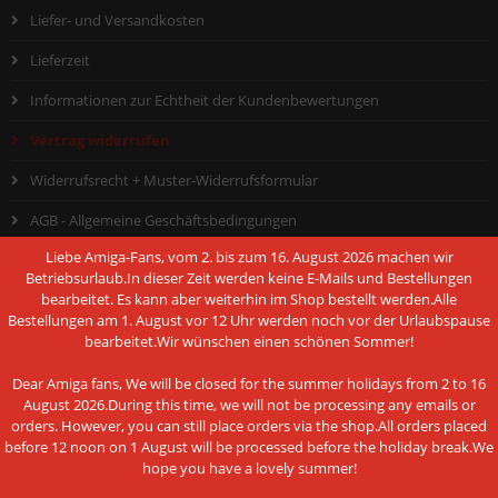
Liefer- und Versandkosten
Lieferzeit
Informationen zur Echtheit der Kundenbewertungen
Vertrag widerrufen
Widerrufsrecht + Muster-Widerrufsformular
AGB - Allgemeine Geschäftsbedingungen
Liebe Amiga-Fans, vom 2. bis zum 16. August 2026 machen wir
Hinweis nach dem Batteriegesetz
Betriebsurlaub.In dieser Zeit werden keine E-Mails und Bestellungen
bearbeitet. Es kann aber weiterhin im Shop bestellt werden.Alle
Datenschutzerklärung
Bestellungen am 1. August vor 12 Uhr werden noch vor der Urlaubspause
Impressum
bearbeitet.Wir wünschen einen schönen Sommer!
Cookie Einstellungen
Dear Amiga fans, We will be closed for the summer holidays from 2 to 16
August 2026.During this time, we will not be processing any emails or
orders. However, you can still place orders via the shop.All orders placed
before 12 noon on 1 August will be processed before the holiday break.We
hope you have a lovely summer!
ZAHLUNGSMETHODEN