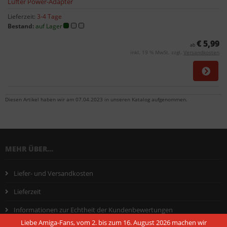
Lüfter Power-Adapter
Lieferzeit:
3-4 Tage
Bestand:
auf Lager
€ 5,99
ab
inkl. 19 % MwSt. zzgl.
Versandkosten
Diesen Artikel haben wir am 07.04.2023 in unseren Katalog aufgenommen.
MEHR ÜBER...
Liefer- und Versandkosten
Lieferzeit
Informationen zur Echtheit der Kundenbewertungen
Liebe Amiga-Fans, vom 2. bis zum 16. August 2026 machen wir