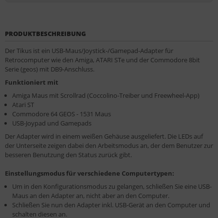
PRODUKTBESCHREIBUNG
Der Tikus ist ein USB-Maus/Joystick-/Gamepad-Adapter für
Retrocomputer wie den Amiga, ATARI STe und der Commodore 8bit
Serie (geos) mit DB9-Anschluss.
Funktioniert mit
Amiga Maus mit Scrollrad (Coccolino-Treiber und Freewheel-App)
Atari ST
Commodore 64 GEOS - 1531 Maus
USB-Joypad und Gamepads
Der Adapter wird in einem weißen Gehäuse ausgeliefert. Die LEDs auf
der Unterseite zeigen dabei den Arbeitsmodus an, der dem Benutzer zur
besseren Benutzung den Status zurück gibt.
Einstellungsmodus für verschiedene Computertypen:
Um in den Konfigurationsmodus zu gelangen, schließen Sie eine USB-
Maus an den Adapter an, nicht aber an den Computer.
Schließen Sie nun den Adapter inkl. USB-Gerät an den Computer und
schalten diesen an.