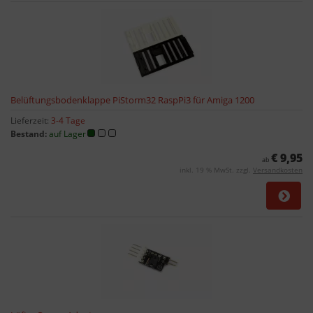
Belüftungsbodenklappe PiStorm32 RaspPi3 für Amiga 1200
Lieferzeit:
3-4 Tage
Bestand:
auf Lager
€ 9,95
ab
inkl. 19 % MwSt. zzgl.
Versandkosten