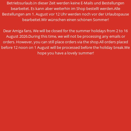
Vertrag widerrufen
Betriebsurlaub.In dieser Zeit werden keine E-Mails und Bestellungen
bearbeitet. Es kann aber weiterhin im Shop bestellt werden.Alle
Widerrufsrecht + Muster-Widerrufsformular
Bestellungen am 1. August vor 12 Uhr werden noch vor der Urlaubspause
bearbeitet.Wir wünschen einen schönen Sommer!
AGB - Allgemeine Geschäftsbedingungen
Dear Amiga fans, We will be closed for the summer holidays from 2 to 16
Hinweis nach dem Batteriegesetz
August 2026.During this time, we will not be processing any emails or
orders. However, you can still place orders via the shop.All orders placed
Datenschutzerklärung
before 12 noon on 1 August will be processed before the holiday break.We
hope you have a lovely summer!
Impressum
Cookie Einstellungen
ZAHLUNGSMETHODEN
Diese Webseite verwendet Cookies und