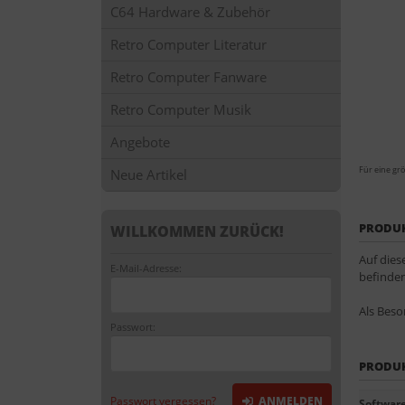
C64 Hardware & Zubehör
Retro Computer Literatur
Retro Computer Fanware
Retro Computer Musik
Angebote
Für eine grö
Neue Artikel
PRODU
WILLKOMMEN ZURÜCK!
Auf dies
E-Mail-Adresse:
befinden
Als Beso
Passwort:
PRODU
Passwort vergessen?
ANMELDEN
Software 