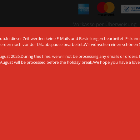
Vorkasse per Überweisung
b.In dieser Zeit werden keine E-Mails und Bestellungen bearbeitet. Es kann
werden noch vor der Urlaubspause bearbeitet.Wir wünschen einen schönen
gust 2026.During this time, we will not be processing any emails or orders. H
August will be processed before the holiday break.We hope you have a lov
det Cookies und andere
chnologien, auch von Drittanbietern,
Website zu gewährleisten, die
eren und Ihnen ein bestmögliches
tere Informationen finden Sie in
Amiga Shop © 2026 | Template © 2009-2026 by
mod
ified eCommerce Shopsoftware