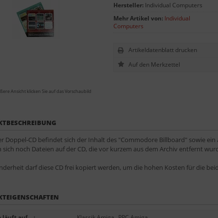
Hersteller:
Individual Computers
Mehr Artikel von:
Individual
Computers
Artikeldatenblatt drucken
ßere Ansicht klicken Sie auf das Vorschaubild
KTBESCHREIBUNG
er Doppel-CD befindet sich der Inhalt des "Commodore Billboard" sowie ein a
 sich noch Dateien auf der CD, die vor kurzem aus dem Archiv entfernt wur
nderheit darf diese CD frei kopiert werden, um die hohen Kosten für die beid
KTEIGENSCHAFTEN
läuft auf ...
:
Klassik Amiga
,
PPC Amiga