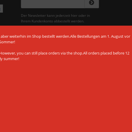
Der Newsletter kann jederzeit hier oder in
Ihrem Kundenkonto abbestellt werden.
 aber weiterhin im Shop bestellt werden.Alle Bestellungen am 1. August vor
 Sommer!
owever, you can still place orders via the shop.All orders placed before 12
ely summer!
ALLE AKZEPTIEREN
NUR NOTWENDIGE
Einstellungen anpassen
Datenschutzerklärung
Impressum