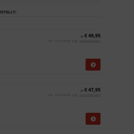
ESTELLT:
€ 49,95
ab
inkl. 19 % MwSt. zzgl.
Versandkosten
€ 47,95
ab
inkl. 19 % MwSt. zzgl.
Versandkosten