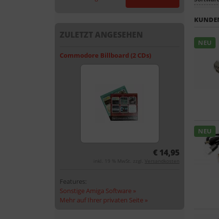
KUNDEN
ZULETZT ANGESEHEN
NEU
Commodore Billboard (2 CDs)
NEU
€ 14,95
inkl. 19 % MwSt. zzgl.
Versandkosten
Features:
Sonstige Amiga Software »
Mehr auf Ihrer privaten Seite »