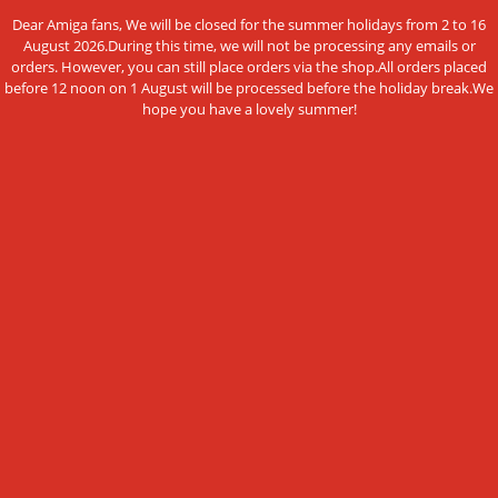
Hinweis nach dem Batteriegesetz
Dear Amiga fans, We will be closed for the summer holidays from 2 to 16
August 2026.During this time, we will not be processing any emails or
Datenschutzerklärung
orders. However, you can still place orders via the shop.All orders placed
before 12 noon on 1 August will be processed before the holiday break.We
Impressum
hope you have a lovely summer!
Cookie Einstellungen
ZAHLUNGSMETHODEN
Diese Webseite verwendet Cookies und
Vorkasse per Überweisung
andere Technologien
Wir verwenden Cookies und ähnliche Technologien, auch von
NEWSLETTER-ANMELDUNG
Drittanbietern, um die ordentliche Funktionsweise der