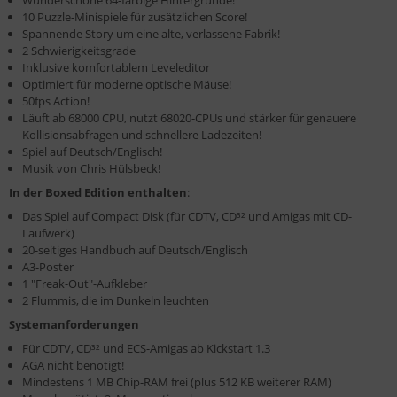
Wunderschöne 64-farbige Hintergründe!
10 Puzzle-Minispiele für zusätzlichen Score!
Spannende Story um eine alte, verlassene Fabrik!
2 Schwierigkeitsgrade
Inklusive komfortablem Leveleditor
Optimiert für moderne optische Mäuse!
50fps Action!
Läuft ab 68000 CPU, nutzt 68020-CPUs und stärker für genauere
Kollisionsabfragen und schnellere Ladezeiten!
Spiel auf Deutsch/Englisch!
Musik von Chris Hülsbeck!
In der Boxed Edition enthalten
:
Das Spiel auf Compact Disk (für CDTV, CD³² und Amigas mit CD-
Laufwerk)
20-seitiges Handbuch auf Deutsch/Englisch
A3-Poster
1 "Freak-Out"-Aufkleber
2 Flummis, die im Dunkeln leuchten
Systemanforderungen
Für CDTV, CD³² und ECS-Amigas ab Kickstart 1.3
AGA nicht benötigt!
Mindestens 1 MB Chip-RAM frei (plus 512 KB weiterer RAM)