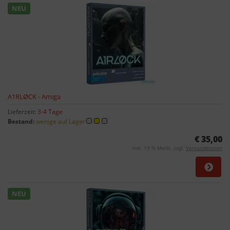
NEU
A1RLØCK - Amiga
Lieferzeit:
3-4 Tage
Bestand:
wenige auf Lager
€ 35,00
inkl. 19 % MwSt. zzgl.
Versandkosten
NEU