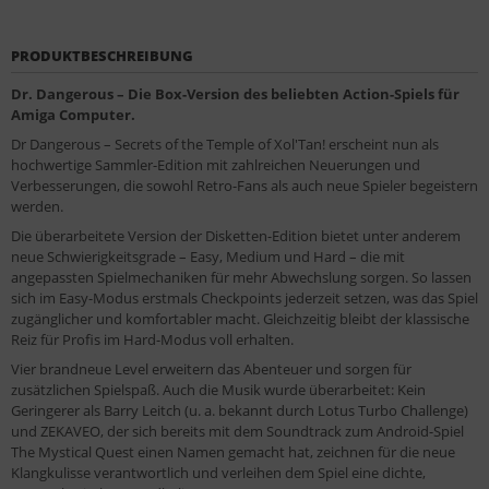
PRODUKTBESCHREIBUNG
Dr. Dangerous – Die Box-Version des beliebten Action-Spiels für
Amiga Computer.
Dr Dangerous – Secrets of the Temple of Xol'Tan! erscheint nun als
hochwertige Sammler-Edition mit zahlreichen Neuerungen und
Verbesserungen, die sowohl Retro-Fans als auch neue Spieler begeistern
werden.
Die überarbeitete Version der Disketten-Edition bietet unter anderem
neue Schwierigkeitsgrade – Easy, Medium und Hard – die mit
angepassten Spielmechaniken für mehr Abwechslung sorgen. So lassen
sich im Easy-Modus erstmals Checkpoints jederzeit setzen, was das Spiel
zugänglicher und komfortabler macht. Gleichzeitig bleibt der klassische
Reiz für Profis im Hard-Modus voll erhalten.
Vier brandneue Level erweitern das Abenteuer und sorgen für
zusätzlichen Spielspaß. Auch die Musik wurde überarbeitet: Kein
Geringerer als Barry Leitch (u. a. bekannt durch Lotus Turbo Challenge)
und ZEKAVEO, der sich bereits mit dem Soundtrack zum Android-Spiel
The Mystical Quest einen Namen gemacht hat, zeichnen für die neue
Klangkulisse verantwortlich und verleihen dem Spiel eine dichte,