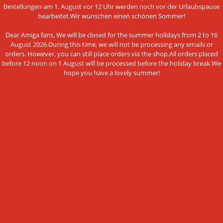
Bestellungen am 1. August vor 12 Uhr werden noch vor der Urlaubspause
bearbeitet.Wir wünschen einen schönen Sommer!
AGB - Allgemeine Geschäftsbedingungen
Hinweis nach dem Batteriegesetz
Dear Amiga fans, We will be closed for the summer holidays from 2 to 16
August 2026.During this time, we will not be processing any emails or
Datenschutzerklärung
orders. However, you can still place orders via the shop.All orders placed
before 12 noon on 1 August will be processed before the holiday break.We
Impressum
hope you have a lovely summer!
Cookie Einstellungen
ZAHLUNGSMETHODEN
Diese Webseite verwendet Cookies und
Vorkasse per Überweisung
andere Technologien