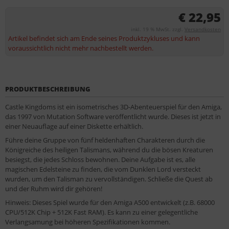
€ 22,95
inkl. 19 % MwSt. zzgl.
Versandkosten
Artikel befindet sich am Ende seines Produktzykluses und kann
voraussichtlich nicht mehr nachbestellt werden.
PRODUKTBESCHREIBUNG
Castle Kingdoms ist ein isometrisches 3D-Abenteuerspiel für den Amiga,
das 1997 von Mutation Software veröffentlicht wurde. Dieses ist jetzt in
einer Neuauflage auf einer Diskette erhältlich.
Führe deine Gruppe von fünf heldenhaften Charakteren durch die
Königreiche des heiligen Talismans, während du die bösen Kreaturen
besiegst, die jedes Schloss bewohnen. Deine Aufgabe ist es, alle
magischen Edelsteine zu finden, die vom Dunklen Lord versteckt
wurden, um den Talisman zu vervollständigen. Schließe die Quest ab
und der Ruhm wird dir gehören!
Hinweis: Dieses Spiel wurde für den Amiga A500 entwickelt (z.B. 68000
CPU/512K Chip + 512K Fast RAM). Es kann zu einer gelegentliche
Verlangsamung bei höheren Spezifikationen kommen.