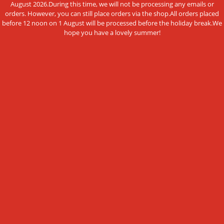
Cookie Einstellungen
August 2026.During this time, we will not be processing any emails or
orders. However, you can still place orders via the shop.All orders placed
before 12 noon on 1 August will be processed before the holiday break.We
hope you have a lovely summer!
ZAHLUNGSMETHODEN
Diese Webseite verwendet Cookies und
Vorkasse per Überweisung
andere Technologien
Wir verwenden Cookies und ähnliche Technologien, auch von
NEWSLETTER-ANMELDUNG
Drittanbietern, um die ordentliche Funktionsweise der
Website zu gewährleisten, die Nutzung unseres Angebotes zu
E-Mail-Adresse:
analysieren und Ihnen ein bestmögliches Einkaufserlebnis
bieten zu können. Weitere Informationen finden Sie in
unserer Datenschutzerklärung.
Der Newsletter kann jederzeit hier oder in Ihrem Kundenkonto abbestellt
ALLE AKZEPTIEREN