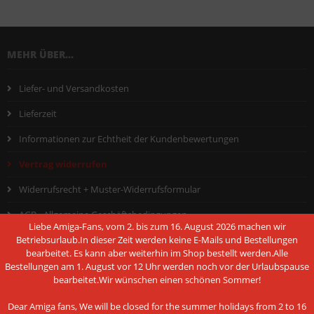
MEHR ÜBER...
Liefer- und Versandkosten
Lieferzeit
Informationen zur Echtheit der Kundenbewertungen
Vertrag widerrufen
Widerrufsrecht + Muster-Widerrufsformular
AGB - Allgemeine Geschäftsbedingungen
Liebe Amiga-Fans, vom 2. bis zum 16. August 2026 machen wir
Hinweis nach dem Batteriegesetz
Betriebsurlaub.In dieser Zeit werden keine E-Mails und Bestellungen
bearbeitet. Es kann aber weiterhin im Shop bestellt werden.Alle
Datenschutzerklärung
Bestellungen am 1. August vor 12 Uhr werden noch vor der Urlaubspause
bearbeitet.Wir wünschen einen schönen Sommer!
Impressum
Dear Amiga fans, We will be closed for the summer holidays from 2 to 16