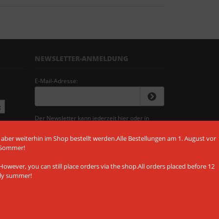
NEWSLETTER-ANMELDUNG
E-Mail-Adresse:
Der Newsletter kann jederzeit hier oder in
Ihrem Kundenkonto abbestellt werden.
 aber weiterhin im Shop bestellt werden.Alle Bestellungen am 1. August vor
 Sommer!
owever, you can still place orders via the shop.All orders placed before 12
ely summer!