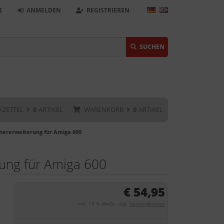
E
ANMELDEN
REGISTRIEREN
SUCHEN
KZETTEL
0
ARTIKEL
WARENKORB
0
ARTIKEL
hererweiterung für Amiga 600
ung für Amiga 600
€ 54,95
inkl. 19 % MwSt. zzgl.
Versandkosten