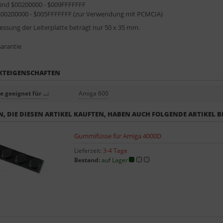
ind $00200000 - $009FFFFFFF
00200000 - $005FFFFFFF (zur Verwendung mit PCMCIA)
ssung der Leiterplatte beträgt nur 50 x 35 mm.
Garantie
KTEIGENSCHAFTEN
 geeignet für ...
:
Amiga 600
, DIE DIESEN ARTIKEL KAUFTEN, HABEN AUCH FOLGENDE ARTIKEL B
Gummifüsse für Amiga 4000D
Lieferzeit:
3-4 Tage
Bestand:
auf Lager