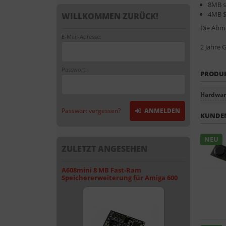
8MB s
4MB $
WILLKOMMEN ZURÜCK!
Die Abme
E-Mail-Adresse:
2 Jahre 
Passwort:
PRODU
Hardware
Passwort vergessen?
ANMELDEN
KUNDEN
NEU
ZULETZT ANGESEHEN
A608mini 8 MB Fast-Ram
Speichererweiterung für Amiga 600