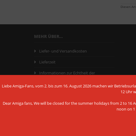
Diesen Ar
MEHR ÜBER...
Liefer- und Versandkosten
Lieferzeit
Informationen zur Echtheit der
Kundenbewertungen
Liebe Amiga-Fans, vom 2. bis zum 16. August 2026 machen wir Betriebsurlau
Vertrag widerrufen
12 Uhr 
Widerrufsrecht + Muster-
Dear Amiga fans, We will be closed for the summer holidays from 2 to 16 Au
Widerrufsformular
noon on 1 
AGB - Allgemeine Geschäftsbedingungen
Hinweis nach dem Batteriegesetz