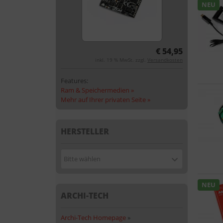
NEU
€ 54,95
inkl. 19 % MwSt. zzgl.
Versandkosten
Features:
Ram & Speichermedien »
Mehr auf Ihrer privaten Seite »
HERSTELLER
Bitte wählen
NEU
ARCHI-TECH
Archi-Tech Homepage
»