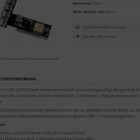
Hersteller:
Elbox
Mehr Artikel von:
Elbox
Artikeldatenblatt drucken
ßere Ansicht klicken Sie auf das Vorschaubild
KTBESCHREIBUNG
er II USB 2.0 PCI-Karte bietet eine einfach und kostengünstige Möglichkeit 
oysticks, Tastaturen, externe Festplatten, CD-Brenner, Digitalkameras usw.
n.
2 Standard unterstützt Datenraten von bis zu 480Mbps und ist damit ca. 40 m
erkarte ist dabei abwärtskompatibel zu älteren USB 1.1 Peripheriegeräten.
le:
xterne und ein interner USB 2.0 Hi-Speed Ports
CI (Enhanced Host Controller Interface) Controller