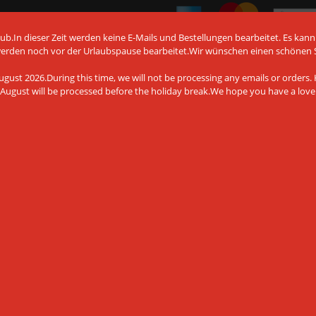
b.In dieser Zeit werden keine E-Mails und Bestellungen bearbeitet. Es kann
werden noch vor der Urlaubspause bearbeitet.Wir wünschen einen schönen
Vorkasse per Überweisung
gust 2026.During this time, we will not be processing any emails or orders. H
August will be processed before the holiday break.We hope you have a lov
det Cookies und andere
chnologien, auch von Drittanbietern,
Website zu gewährleisten, die
eren und Ihnen ein bestmögliches
tere Informationen finden Sie in
Amiga Shop © 2026 | Template © 2009-2026 by
mod
ified eCommerce Shopsoftware
mod
ified eCommerce Shopsoftware © 2009-2026