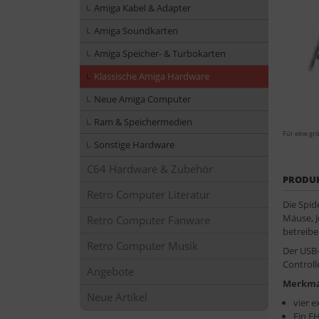
Amiga Kabel & Adapter
Amiga Soundkarten
Amiga Speicher- & Turbokarten
Klassische Amiga Hardware
Neue Amiga Computer
Ram & Speichermedien
Für eine grö
Sonstige Hardware
C64 Hardware & Zubehör
PRODU
Retro Computer Literatur
Die Spid
Mäuse, J
Retro Computer Fanware
betreibe
Retro Computer Musik
Der USB-
Controll
Angebote
Merkma
Neue Artikel
vier e
Ein EH