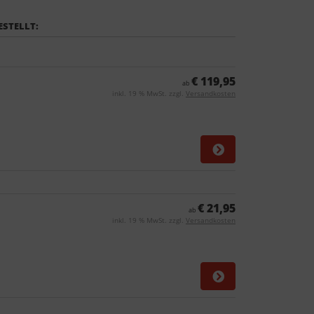
ESTELLT:
€ 119,95
ab
inkl. 19 % MwSt. zzgl.
Versandkosten
€ 21,95
ab
inkl. 19 % MwSt. zzgl.
Versandkosten