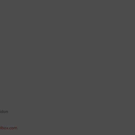
eidon
lbox.com
.