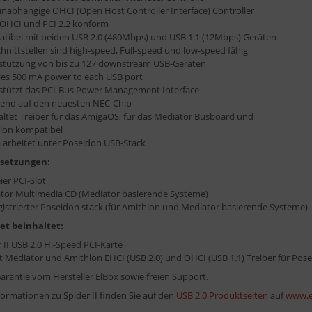
unabhängige OHCI (Open Host Controller Interface) Controller
 OHCI und PCI 2.2 konform
tibel mit beiden USB 2.0 (480Mbps) und USB 1.1 (12Mbps) Geräten
chnittstellen sind high-speed, Full-speed und low-speed fähig
stützung von bis zu 127 downstream USB-Geräten
ies 500 mA power to each USB port
stützt das PCI-Bus Power Management Interface
rend auf den neuesten NEC-Chip
altet Treiber für das AmigaOS, für das Mediator Busboard und
lon kompatibel
 arbeitet unter Poseidon USB-Stack
setzungen:
eier PCI-Slot
tor Multimedia CD (Mediator basierende Systeme)
egistrierter Poseidon stack (für Amithlon und Mediator basierende Systeme)
et beinhaltet:
 II USB 2.0 Hi-Speed PCI-Karte
t Mediator und Amithlon EHCI (USB 2.0) und OHCI (USB 1.1) Treiber für Pos
Garantie vom Hersteller ElBox sowie freien Support.
ormationen zu Spider II finden Sie auf den
USB 2.0 Produktseiten
auf
www.e