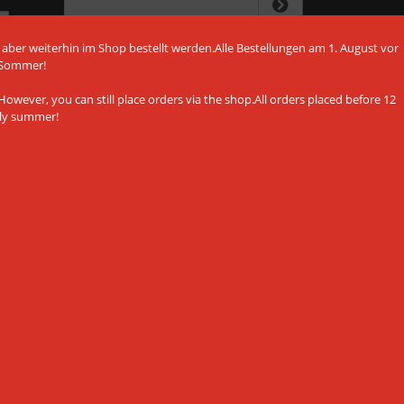
Der Newsletter kann jederzeit hier oder in
 aber weiterhin im Shop bestellt werden.Alle Bestellungen am 1. August vor
Ihrem Kundenkonto abbestellt werden.
 Sommer!
owever, you can still place orders via the shop.All orders placed before 12
ely summer!
ALLE AKZEPTIEREN
NUR NOTWENDIGE
Einstellungen anpassen
Datenschutzerklärung
Impressum