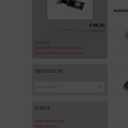
KUNDEN
€ 89,95
inkl. 19 % MwSt. zzgl.
Versandkosten
Features:
Klassische Amiga Hardware »
Mehr auf Ihrer privaten Seite »
HERSTELLER
Bitte wählen
ELBOX
Elbox Homepage
»
Mehr Artikel
»