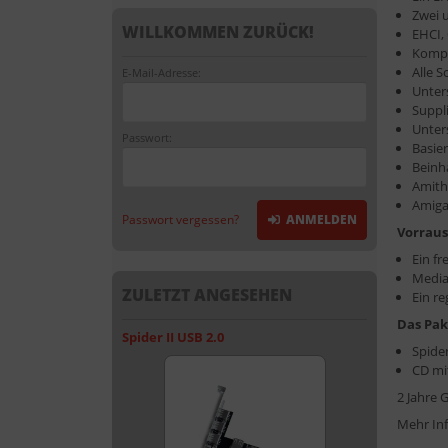
Zwei 
WILLKOMMEN ZURÜCK!
EHCI,
Kompa
Alle S
E-Mail-Adresse:
Unter
Suppl
Unter
Passwort:
Basie
Beinh
Amith
Amiga
Passwort vergessen?
ANMELDEN
Vorraus
Ein fr
Media
ZULETZT ANGESEHEN
Ein r
Das Pak
Spider II USB 2.0
Spider
CD mi
2 Jahre 
Mehr Inf