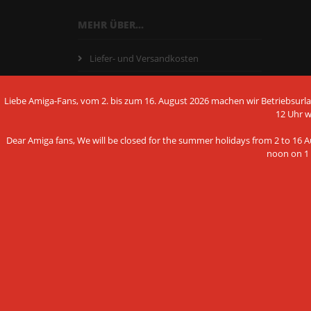
MEHR ÜBER...
Liefer- und Versandkosten
Lieferzeit
Liebe Amiga-Fans, vom 2. bis zum 16. August 2026 machen wir Betriebsurlau
Informationen zur Echtheit der
12 Uhr 
Kundenbewertungen
Dear Amiga fans, We will be closed for the summer holidays from 2 to 16 Au
Vertrag widerrufen
noon on 1 
Widerrufsrecht + Muster-
Widerrufsformular
AGB - Allgemeine Geschäftsbedingungen
Hinweis nach dem Batteriegesetz
Diese Webseite verwen
Datenschutzerklärung
Technologien
Impressum
Wir verwenden Cookies und ähnliche Te
Cookie Einstellungen