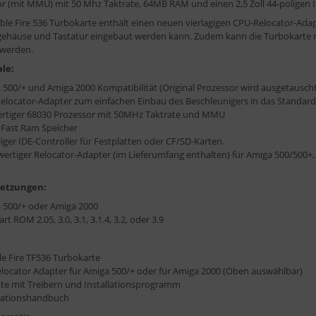
r (mit MMU) mit 50 Mhz Taktrate, 64MB RAM und einen 2,5 Zoll 44-poligen I
ible Fire 536 Turbokarte enthält einen neuen vierlagigen CPU-Relocator-Ada
lgehäuse und Tastatur eingebaut werden kann. Zudem kann die Turbokarte
 werden.
le:
 500/+ und Amiga 2000 Kompatibilität (Original Prozessor wird ausgetauscht
elocator-Adapter zum einfachen Einbau des Beschleunigers in das Standar
ertiger 68030 Prozessor mit 50MHz Taktrate und MMU
Fast Ram Speicher
iger IDE-Controller für Festplatten oder CF/SD-Karten.
ertiger Relocator-Adapter (im Lieferumfang enthalten) für Amiga 500/500+, 
setzungen:
 500/+ oder Amiga 2000
art ROM 2.05, 3.0, 3.1, 3.1.4, 3.2, oder 3.9
le Fire TF536 Turbokarte
locator Adapter für Amiga 500/+ oder für Amiga 2000 (Oben auswählbar)
tte mit Treibern und Installationsprogramm
llationshandbuch