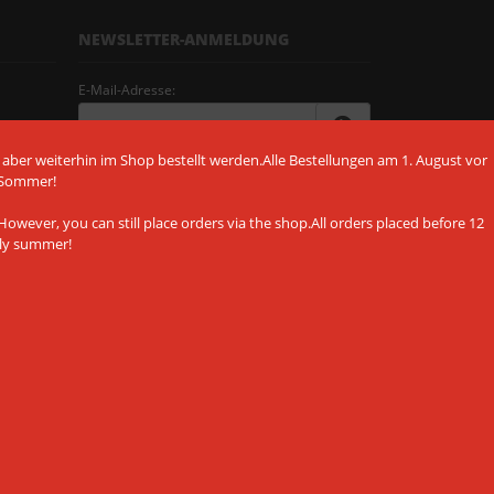
NEWSLETTER-ANMELDUNG
E-Mail-Adresse:
 aber weiterhin im Shop bestellt werden.Alle Bestellungen am 1. August vor
Der Newsletter kann jederzeit hier oder in
 Sommer!
Ihrem Kundenkonto abbestellt werden.
owever, you can still place orders via the shop.All orders placed before 12
ely summer!
ALLE AKZEPTIEREN
NUR NOTWENDIGE