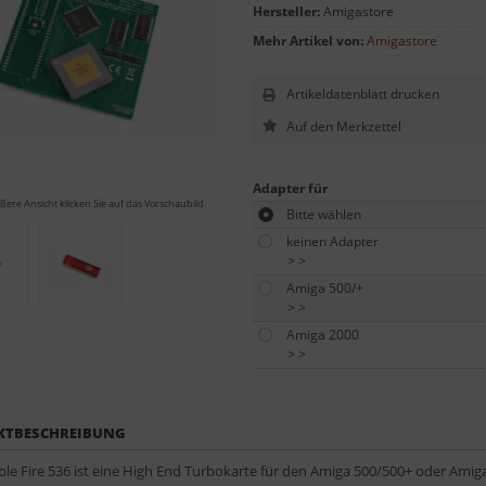
Hersteller:
Amigastore
Mehr Artikel von:
Amigastore
Artikeldatenblatt drucken
Adapter für
ßere Ansicht klicken Sie auf das Vorschaubild
Bitte wählen
keinen Adapter
>
>
Amiga 500/+
>
>
Amiga 2000
>
>
KTBESCHREIBUNG
ible Fire 536 ist eine High End Turbokarte für den Amiga 500/500+ oder Amiga