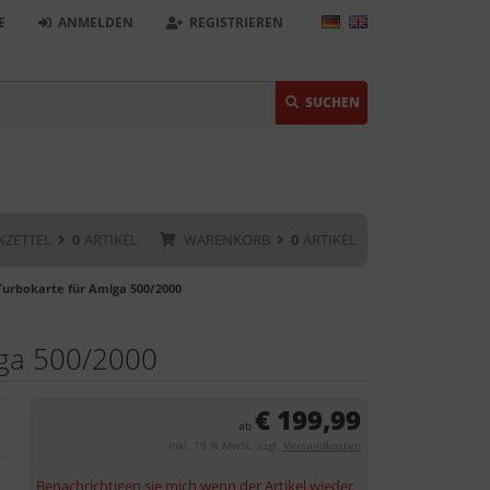
E
ANMELDEN
REGISTRIEREN
SUCHEN
KZETTEL
0
ARTIKEL
WARENKORB
0
ARTIKEL
 Turbokarte für Amiga 500/2000
iga 500/2000
€ 199,99
ab
inkl. 19 % MwSt. zzgl.
Versandkosten
Benachrichtigen sie mich wenn der Artikel wieder