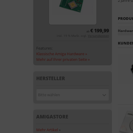
2 Jahre 
PRODU
€ 199,99
Hardware
ab
inkl. 19 % MwSt. zzgl.
Versandkosten
KUNDEN
Features:
Klassische Amiga Hardware »
Mehr auf Ihrer privaten Seite »
HERSTELLER
Bitte wählen
AMIGASTORE
Mehr Artikel
»