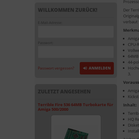
Prozesso
WILLKOMMEN ZURÜCK!
Der Terr
Origina
verbaut
E-Mail-Adresse:
Merkma
Amiga
Passwort:
CPU-R
Vollw
64MB 
44-pol
Hochw
Passwort vergessen?
ANMELDEN
3.
Voraus
Amiga
ZULETZT ANGESEHEN
Kickst
Terrible Fire 536 64MB Turbokarte für
Inhalt:
Amiga 500/2000
Terrib
HQ Re
Diske
Insta