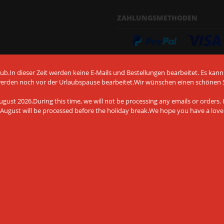
ZAHLUNGSMETHODEN
b.In dieser Zeit werden keine E-Mails und Bestellungen bearbeitet. Es kann
werden noch vor der Urlaubspause bearbeitet.Wir wünschen einen schönen
Vorkasse per Überweisung
gust 2026.During this time, we will not be processing any emails or orders. H
August will be processed before the holiday break.We hope you have a lov
det Cookies und andere
chnologien, auch von Drittanbietern,