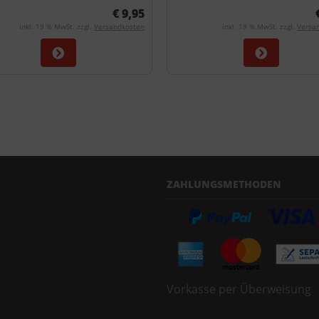
€ 9,95
inkl. 19 % MwSt. zzgl.
Versandkosten
inkl. 19 % MwSt. zzgl.
Versa
ZAHLUNGSMETHODEN
Vorkasse per Überweisung